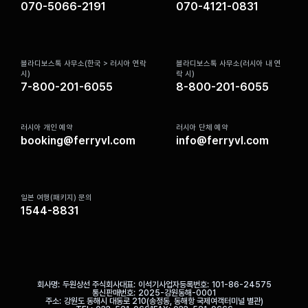
070-5066-2191
070-4121-0831
블라디보스톡 사무소(한국 > 러시아 연락
블라디보스톡 사무소(러시아 내 연
시)
락 시)
7-800-201-6055
8-800-201-6055
러시아 개인 예약
러시아 단체 예약
booking@ferryvl.com
info@ferryvl.com
일본 여행(패키지) 문의
1544-8831
회사명
두원상선 주식회사
대표
이석기
사업자등록번호
101-86-24575
통신판매번호
2025-강원동해-0001
주소
강원도 동해시 대동로 210(송정동, 동해항 국제여객터미널 별관)