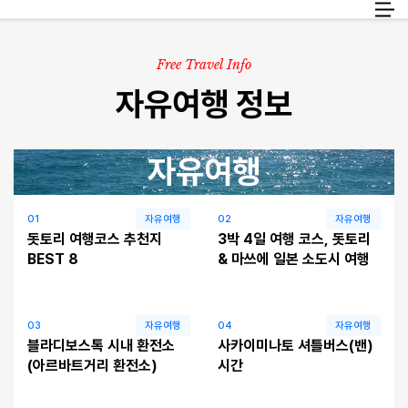
화물
KO
Free Travel Info
자유여행 정보
여행정보
자유여행
고객 서비스
01
자유여행
02
자유여행
돗토리 여행코스 추천지
3박 4일 여행 코스, 돗토리
BEST 8
& 마쓰에 일본 소도시 여행
03
자유여행
04
자유여행
블라디보스톡 시내 환전소
사카이미나토 셔틀버스(밴)
(아르바트거리 환전소)
시간