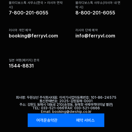
블라디보스톡 사무소(한국 > 러시아 연락
블라디보스톡 사무소(러시아 내 연
시)
락 시)
7-800-201-6055
8-800-201-6055
러시아 개인 예약
러시아 단체 예약
booking@ferryvl.com
info@ferryvl.com
일본 여행(패키지) 문의
1544-8831
회사명
두원상선 주식회사
대표
이석기
사업자등록번호
101-86-24575
통신판매번호
2025-강원동해-0001
주소
강원도 동해시 대동로 210(송정동, 동해항 국제여객터미널 별관)
TEL
033-521-0661
FAX
033-521-0666
Email
booking@dwship.co.kr
여객운송약관
예약 서비스