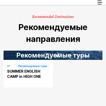
Пассажиры
RU
Груз
Recommended Destinations
Информация о путешествии
Рекомендуемые
Обслуживание клиентов
направления
Рекомендуемые туры
01
Рекомендуемые туры
SUMMER ENGLISH
CAMP in HIGH ONE