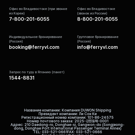
Офис во Владивостоке (при звонке
Офис во Владивостоке
из Кореи)
(звонок из России)
7-800-201-6055
8-800-201-6055
Индивидуальное бронирование
Групповое бронирование
(Россия)
(Россия)
booking@ferryvl.com
info@ferryvl.com
Запрос по туру в Японию (пакет)
1544-8831
Название компании
Компания DUWON Shipping
Президент компании
Ли Сок Ки
Регистрационный номер компании
101-86-24575
Номер почтового заказа
2025-강원동해-0001
Адрес
210 Daedong-ro, Donghae-si, Gangwon-do (Songjeong-
dong, Donghae Port International Passenger Terminal Annex)
TEL
033-521-0661
FAX
033-521-0666