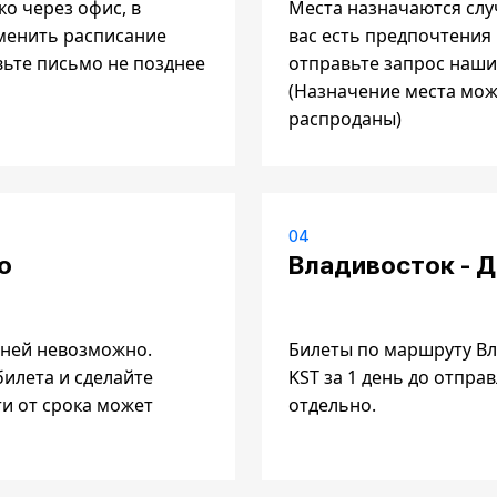
о через офис, в
Места назначаются слу
зменить расписание
вас есть предпочтения
вьте письмо не позднее
отправьте запрос наши
(Назначение места мож
распроданы)
04
о
Владивосток - 
оней невозможно.
Билеты по маршруту Вл
илета и сделайте
KST за 1 день до отпр
и от срока может
отдельно.