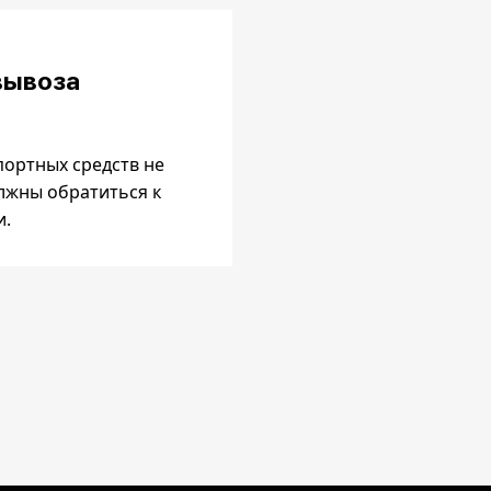
вывоза
ортных средств не
лжны обратиться к
и.