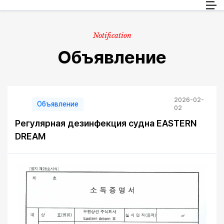
Пассажиры
RU
Груз
Notification
Информация о путешествии
Объявление
Обслуживание клиентов
2026-02-
Объявление
02
Регулярная дезинфекция судна EASTERN
DREAM