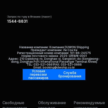
Запрос по туру в Японию (пакет)
1544-8831
Название компании
Компания DUWON Shipping
Президент компании
Ли Сок Ки
Регистрационный номер компании
101-86-24575
Номер почтового заказа
2025-강원동해-0001
Адрес
210 Daedong-ro, Donghae-si, Gangwon-do (Songjeong-
dong, Donghae Port International Passenger Terminal Annex)
TEL
033-521-0661
FAX
033-521-0666
Email
booking@dwship.co.kr
Условия
Служба
перевозки
бронирования
пассажиров
Свободные
Обслуживание
Рекомендуемые