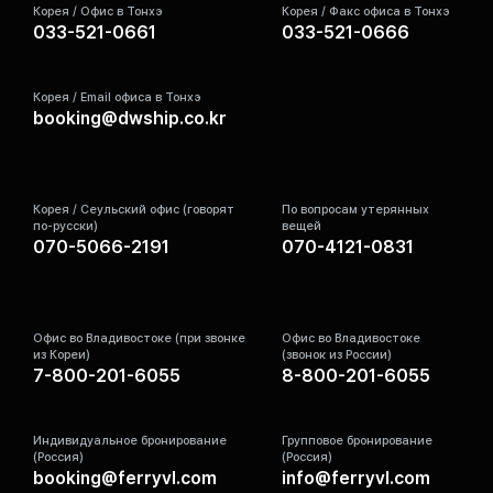
Корея / Офис в Тонхэ
Корея / Факс офиса в Тонхэ
033-521-0661
033-521-0666
Корея / Email офиса в Тонхэ
booking@dwship.co.kr
Корея / Сеульский офис (говорят
По вопросам утерянных
по-русски)
вещей
070-5066-2191
070-4121-0831
Офис во Владивостоке (при звонке
Офис во Владивостоке
из Кореи)
(звонок из России)
7-800-201-6055
8-800-201-6055
Индивидуальное бронирование
Групповое бронирование
(Россия)
(Россия)
booking@ferryvl.com
info@ferryvl.com