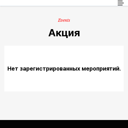
Пассажиры
RU
Груз
Events
Информация о путешествии
Акция
Обслуживание клиентов
Нет зарегистрированных мероприятий.