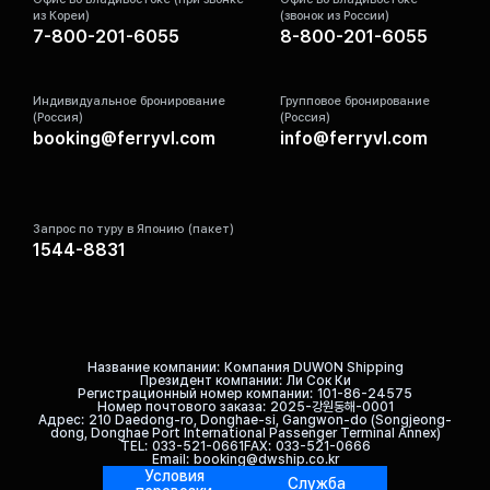
из Кореи)
(звонок из России)
7-800-201-6055
8-800-201-6055
Индивидуальное бронирование
Групповое бронирование
(Россия)
(Россия)
booking@ferryvl.com
info@ferryvl.com
Запрос по туру в Японию (пакет)
1544-8831
Название компании
Компания DUWON Shipping
Президент компании
Ли Сок Ки
Регистрационный номер компании
101-86-24575
Номер почтового заказа
2025-강원동해-0001
Адрес
210 Daedong-ro, Donghae-si, Gangwon-do (Songjeong-
dong, Donghae Port International Passenger Terminal Annex)
TEL
033-521-0661
FAX
033-521-0666
Email
booking@dwship.co.kr
Условия
Служба