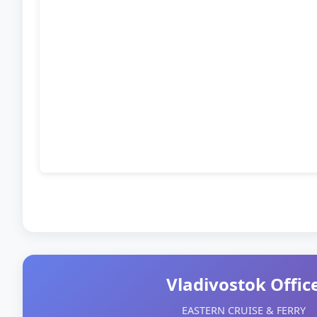
Vladivostok Offic
EASTERN CRUISE & FERRY