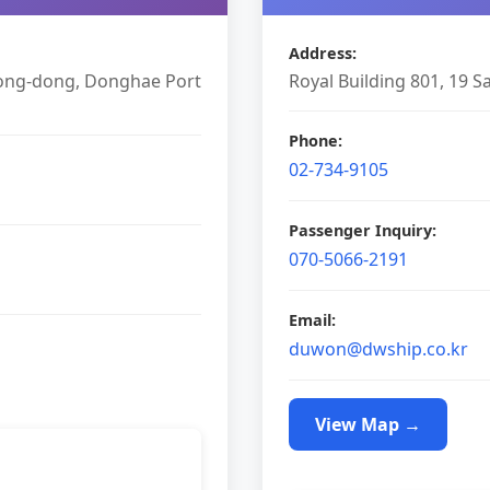
Address
:
ong-dong, Donghae Port
Royal Building 801, 19 
Phone
:
02-734-9105
Passenger Inquiry
:
070-5066-2191
Email
:
duwon@dwship.co.kr
View Map
→