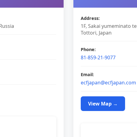
Address
:
 Russia
1F, Sakai yumeminato te
Tottori, Japan
Phone
:
81-859-21-9077
Email
:
ecfjapan@ecfjapan.com
View Map
→