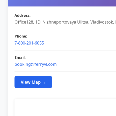
Address
:
Office128, 1D, Nizhneportovaya Ulitsa, Vladivostok,
Phone
:
7-800-201-6055
Email
:
booking@ferryvl.com
View Map
→