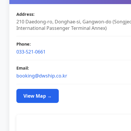
Address
:
210 Daedong-ro, Donghae-si, Gangwon-do (Songje
International Passenger Terminal Annex)
Phone
:
033-521-0661
Email
:
booking@dwship.co.kr
View Map
→